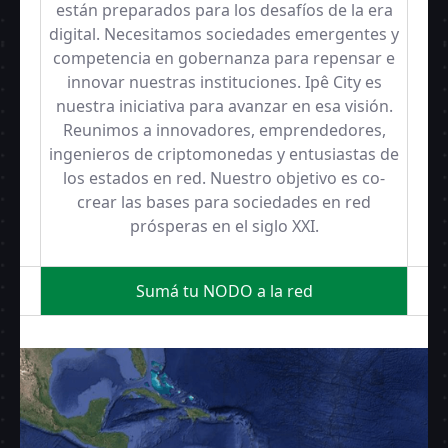
están preparados para los desafíos de la era
digital. Necesitamos sociedades emergentes y
competencia en gobernanza para repensar e
innovar nuestras instituciones. Ipê City es
nuestra iniciativa para avanzar en esa visión.
Reunimos a innovadores, emprendedores,
ingenieros de criptomonedas y entusiastas de
los estados en red. Nuestro objetivo es co-
crear las bases para sociedades en red
prósperas en el siglo XXI.
Sumá tu NODO a la red